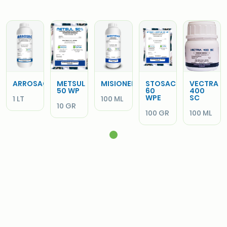
ARROSAC
METSUL
MISIONERO
STOSAC
VECTRA
50 WP
60
400
WPE
SC
1 LT
100 ML
10 GR
100 GR
100 ML