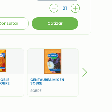
01
Consultar
Cotizar
IX EN
COSMOS SENSACION
MIX EN SOBRE
SOBRE