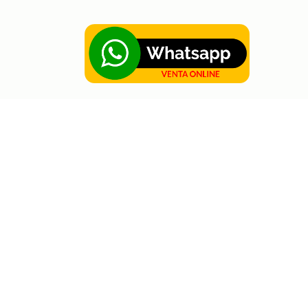
obre Hortus
acturación electrónica
iencia Colaborativa
eporte
rabaja con nosotros