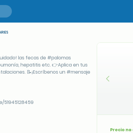
ARIES
Cuidado! las fecas de #palomas
onía, hepatitis etc. 👉Aplica en tus
instalaciones. 📝¡Escríbenos un #mensaje
Anterior
me/51945128459
Precio no