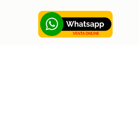
obre Hortus
acturación electrónica
iencia Colaborativa
eporte
rabaja con nosotros