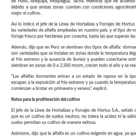
de Puno, Arequipa, Moquegua, Tacna. Mientras que de acuerdo a
debido a que ambas zonas cuentan con condiciones agroclimátic
mejor el cultivo.
Así lo indicó el jefe de la Línea de Hortalizas y Forrajes de Hortu
las variedades de alfalfa empleadas en nuestro país, y el tipo de 
forraje fresco por hectáreas por cosecha, hasta las que superan la
Además, dijo que en Perú se siembran dos tipos de alfalfa: dorma
son variedades que se instalan en zonas donde la temperatura lle
al frío extremo y la ausencia de lluvias) y pueden cosecharse en
siembran en zonas de 0 a 3.300 msnm, crecen todo el año y se real
“Las alfalfas dormantes entran a un estado de reposo en la épo
escapan a la exposición al frio extremo y ya cuando la temperatura
comienzan a brotar en primavera y verano”, explicó.
Retos para la proliferación del cultivo
El jefe de la Línea de Hortalizas y Forrajes de Hortus S.A., señaló q
que es un cultivo de suelos neutros, no tolera la acidez ni la sal
suelos permitan su cultivo de manera exitosa.
Asimismo, dijo que la alfalfa es un cultivo exigente en agua, ya qu