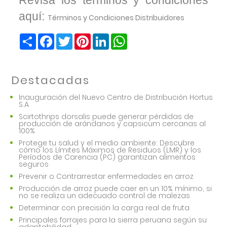
Revisa los términos y condiciones
aquí:
Términos y Condiciones Distribuidores
Share
Facebook
Twitter
Pinterest
LinkedIn
WhatsApp
Destacadas
Inauguración del Nuevo Centro de Distribución Hortus
S.A
Scirtothrips dorsalis puede generar pérdidas de
producción de arándanos y capsicum cercanas al
100%
Protege tu salud y el medio ambiente: Descubre
cómo los Límites Máximos de Residuos (LMR) y los
Períodos de Carencia (PC) garantizan alimentos
seguros
Prevenir o Contrarrestar enfermedades en arroz
Producción de arroz puede caer en un 10% mínimo, si
no se realiza un adecuado control de malezas
Determinar con precisión la carga real de fruta
Principales forrajes para la sierra peruana según su